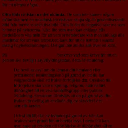
för att nämna några…
Ofta föds rädslan ur det okända.
De som inte känner någon
människa med en muslimsk tro riskerar skapa sig en generaliserande
bild från medians selektiva bild. Ofta är det de negativa sakerna som
hamnar på nyheterna. Lika lite som man kan anklaga alla
medelålders vita män för att vara seriemördare kan man anklaga alla
muslimer för att vara terrorister, bara för att de nämnts i samma
inslag i nyhetssändningen. Det går inte att dra alla över en kam.
På
Migrationsverkets hemsida
beskrivs vad som krävs för att en
person ska beviljas asyl/flyktingstatus, detta är ett utdrag:
Du beviljas asyl om du lämnat ditt hemland eller
permanenta bosättningsland på grund av att du har
välgrundade skäl att frukta förföljelse där. Orsaken till
förföljelsen ska vara ursprung, religion, nationalitet,
tillhörighet till en viss samhällsgrupp eller politisk
åskådning. Dessutom förutsätts att du på grund av din
fruktan är ovillig att använda dig av skyddet i det
aktuella landet.
Också förföljelse av kvinnor på grund av kön kan
beaktas som grund för att bevilja asyl. I detta fall kan
man anse att orsaken till förföljelse är tillhörighet till en