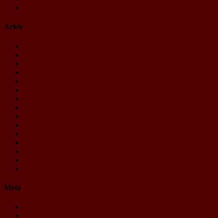
§43 Kommunstrukturreformen
Arkiv
september 2019
november 2017
oktober 2017
september 2017
juni 2017
maj 2017
mars 2017
februari 2016
januari 2016
november 2015
oktober 2015
augusti 2015
februari 2015
januari 2015
september 2014
Meta
Logga in
Flöde för inlägg