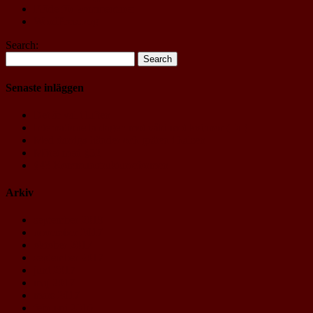
Flöde för kommentarer
WordPress.org
Search:
Senaste inläggen
Det är val i luften
Internationella dagen mot våld mot kvinnor (Tal)
Med darriga händer och gråten i halsen
Mötet med §52
§43 Kommunstrukturreformen
Arkiv
september 2019
november 2017
oktober 2017
september 2017
juni 2017
maj 2017
mars 2017
februari 2016