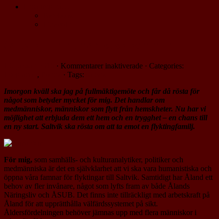
Hitta mig på…
Facebook
LinkedIn
Saltvik – en humanistisk kommun!
för
10. januari 2016
·
Kommentarer inaktiverade
· Categories:
Saltvik
Integration
,
Politik
· Tags:
saltvik
–
Imorgon kväll ska jag på fullmäktigemöte och får då rösta för
en
något som betyder mycket för mig. Det handlar om
humanistisk
medmänniskor, människor som flytt från hemskheter. Nu har vi
kommun!
möjlighet att erbjuda dem ett hem och en trygghet – en chans till
en ny start. Saltvik ska rösta om att ta emot en flyktingfamilj.
För mig,
som samhälls- och kulturanalytiker, politiker och
medmänniska är det en självklarhet att vi ska vara humanistiska och
öppna våra famnar för flyktingar till Saltvik. Samtidigt har Åland ett
behov av fler invånare, något som lyfts fram av både Ålands
Näringsliv och ÅSUB. Det finns inte tillräckligt med arbetskraft på
Åland för att upprätthålla välfärdssystemet på sikt.
Åldersfördelningen behöver jämnas upp med flera människor i