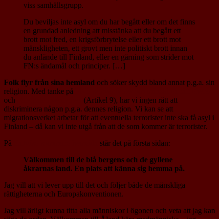
viss samhällsgrupp.
Du beviljas inte asyl om du har begått eller om det finns
en grundad anledning att misstänka att du begått ett
brott mot fred, en krigsförbrytelse eller ett brott mot
mänskligheten, ett grovt men inte politiskt brott innan
du anlände till Finland, eller en gärning som strider mot
FN:s ändamål och principer. […]
Folk flyr från sina hemland
och söker skydd bland annat p.g.a. sin
religion. Med tanke på
FN:s konventioner om mänskliga rättigheter
och
Europakonventionen
(Artikel 9), har vi ingen rätt att
diskriminera någon p.g.a. dennes religion. Vi kan se att
migrationsverket arbetar för att eventuella terrorister inte ska få asyl i
Finland – då kan vi inte utgå från att de som kommer är terrorister.
På
Saltviks kommuns hemsida
står det på första sidan:
Välkommen till de blå bergens och de gyllene
åkrarnas land. En plats att känna sig hemma på.
Jag vill att vi lever upp till det och följer både de mänskliga
rättigheterna och Europakonventionen.
Jag vill ärligt kunna titta alla människor i ögonen och veta att jag kan