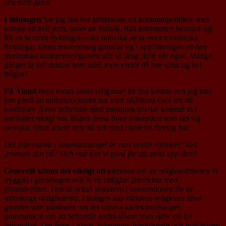
arbetsför ålder.
I tidningen
har jag läst hur åtminstone en kommunpolitiker, men
kanske ett helt parti, anser att Saltvik, ifall kommunen beslutar sig
för att ta emot flyktingar – ska undvika att ta emot muslimska
flyktingar. Detta resonemang grundar sig i uppfattningen att den
muslimska kulturen/religionen står så långt ifrån vår egna. Många
gånger är det rädslan som talar, men varför då inte sätta sig in i
frågan?
På Åland
finns redan andra religioner än den kristna och jag kan
inte påstå att kulturkrockarna har varit ohållbara eller lett till
konflikter. Även inflyttade med muslimsk tro har kommit in i
samhället riktigt bra. Bland dessa finns människor som lärt sig
svenska, hittat arbete och till och med etablerat företag här.
Det intressanta i sammanhanget är vari består rädslan? Vad
grundas den på? Och vad kan vi göra för att möta upp den?
Generellt känns det viktigt att
påminna om att religionsfriheten är
tryggad i grundlagen och är en rättighet jämförbar med
yttrandefrihet. Den är också inskriven i konventionen för de
mänskliga rättigheterna. I troligen alla världens religioner finns
grunder som påminner om det kristna kärleksbudskapet:
grundtanken om att behandla andra såsom man själv vill bli
behandlad. Det finns i islam, judendom, hinduismen och buddismen