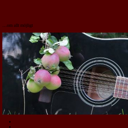
Helenas Tankar
…om allt möjligt
Om mig
Publicerade artiklar