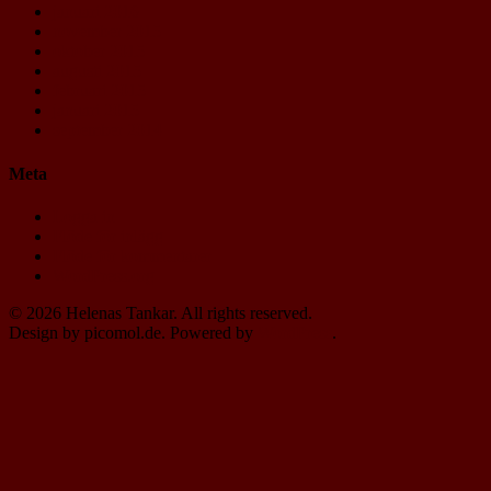
januari 2016
november 2015
oktober 2015
augusti 2015
februari 2015
januari 2015
september 2014
Meta
Logga in
Flöde för inlägg
Flöde för kommentarer
WordPress.org
© 2026 Helenas Tankar. All rights reserved.
Design by picomol.de. Powered by
WordPress
.