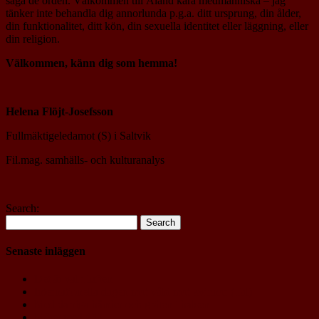
säga de orden. Välkommen till Åland kära medmänniska – jag
tänker inte behandla dig annorlunda p.g.a. ditt ursprung, din ålder,
din funktionalitet, ditt kön, din sexuella identitet eller läggning, eller
din religion.
Välkommen, känn dig som hemma!
Helena Flöjt-Josefsson
Fullmäktigeledamot (S) i Saltvik
Fil.mag. samhälls- och kulturanalys
Search:
Senaste inläggen
Det är val i luften
Internationella dagen mot våld mot kvinnor (Tal)
Med darriga händer och gråten i halsen
Mötet med §52