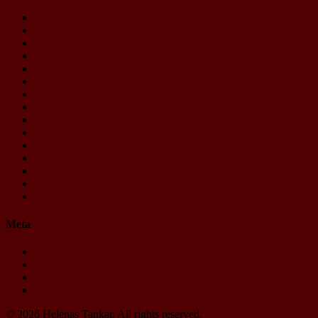
september 2019
november 2017
oktober 2017
september 2017
juni 2017
maj 2017
mars 2017
februari 2016
januari 2016
november 2015
oktober 2015
augusti 2015
februari 2015
januari 2015
september 2014
Meta
Logga in
Flöde för inlägg
Flöde för kommentarer
WordPress.org
© 2026 Helenas Tankar. All rights reserved.