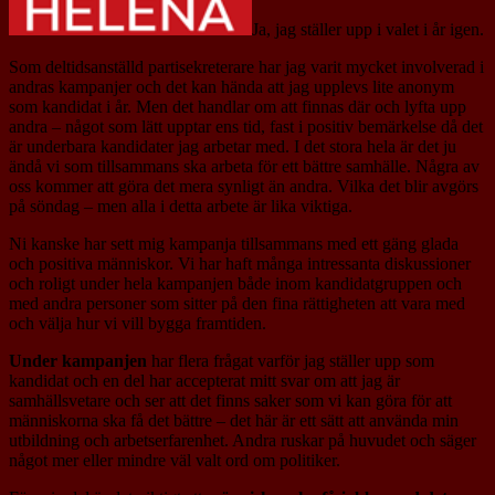
Ja, jag ställer upp i valet i år igen.
Som deltidsanställd partisekreterare har jag varit mycket involverad i
andras kampanjer och det kan hända att jag upplevs lite anonym
som kandidat i år. Men det handlar om att finnas där och lyfta upp
andra – något som lätt upptar ens tid, fast i positiv bemärkelse då det
är underbara kandidater jag arbetar med. I det stora hela är det ju
ändå vi som tillsammans ska arbeta för ett bättre samhälle. Några av
oss kommer att göra det mera synligt än andra. Vilka det blir avgörs
på söndag – men alla i detta arbete är lika viktiga.
Ni kanske har sett mig kampanja tillsammans med ett gäng glada
och positiva människor. Vi har haft många intressanta diskussioner
och roligt under hela kampanjen både inom kandidatgruppen och
med andra personer som sitter på den fina rättigheten att vara med
och välja hur vi vill bygga framtiden.
Under kampanjen
har flera frågat varför jag ställer upp som
kandidat och en del har accepterat mitt svar om att jag är
samhällsvetare och ser att det finns saker som vi kan göra för att
människorna ska få det bättre – det här är ett sätt att använda min
utbildning och arbetserfarenhet. Andra ruskar på huvudet och säger
något mer eller mindre väl valt ord om politiker.