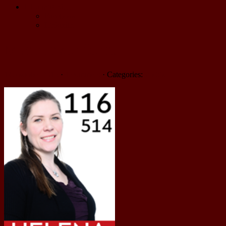
Hitta mig på…
Facebook
LinkedIn
Människor först
14. oktober 2015
·
1 comment
· Categories:
Politik