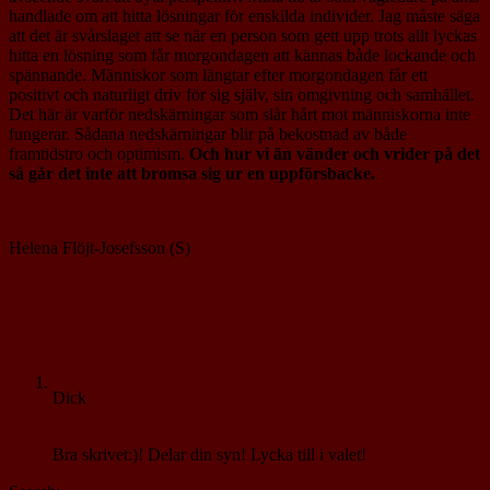
handlade om att hitta lösningar för enskilda individer. Jag måste säga
att det är svårslaget att se när en person som gett upp trots allt lyckas
hitta en lösning som får morgondagen att kännas både lockande och
spännande. Människor som längtar efter morgondagen får ett
positivt och naturligt driv för sig själv, sin omgivning och samhället.
Det här är varför nedskärningar som slår hårt mot människorna inte
fungerar. Sådana nedskärningar blir på bekostnad av både
framtidstro och optimism.
Och hur vi än vänder och vrider på det
så går det inte att bromsa sig ur en uppförsbacke.
Helena Flöjt-Josefsson (S)
1 kommentar
Dick
2015-10-14 at 21:53
Bra skrivet:)! Delar din syn! Lycka till i valet!