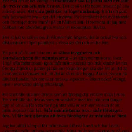
För min del är det viktigt att
människor ska få jobba med det som
de tycker om och mår bra av
. Det är så vi får bättre resultat på alla
arbetsplatser.
Att vara politiker är inget undantag.
Kort och gott:
mår personalen bra – ger det utrymme för kreativitet och nytänkande
och företaget drivs framåt på ett hållbart sätt. Observera att jag med
hållbart inte nödvändigtvis menar en ekonomisk tillväxt.
Det är här vi skiljer oss åt vänster från högern, det är också här som
diskussionen löper parallellt – vissa ser det och andra inte.
Ett parti på Åland talar om att
säkra tryggheten och
rättssäkerheten för människorna
– att sätta människorna först.
Utgå från människan. Igen: mår människorna bra mår samhället bra.
Övriga åländska partier pratar om förändringar ska ske för att det är
ekonomiskt lönsamt och att det är så vi ska bygga Åland. Synen på
tillväxt handlar här om ekonomiska aspekter – säkert också viktigt,
men i min värld aldrig tillräckligt.
Ett samhälle ska inte drivas som ett företag där vinsten mäts i euro.
Ett samhälle ska drivas som ett samhälle med täta nät som fångar
upp så att alla får vara med på sina villkor och där vinsten är att
människorna mår bra.
Mår människorna bra – mår företagen
bra. Vi får inte glömma att även företagare är människor först.
Jag har alltid kämpat för människan i första hand och har i detta
avseende svårt att byta perspektiv. Mina tio år som vägledare på ams