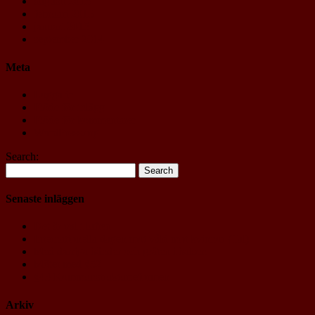
augusti 2015
februari 2015
januari 2015
september 2014
Meta
Logga in
Flöde för inlägg
Flöde för kommentarer
WordPress.org
Search:
Senaste inläggen
Det är val i luften
Internationella dagen mot våld mot kvinnor (Tal)
Med darriga händer och gråten i halsen
Mötet med §52
§43 Kommunstrukturreformen
Arkiv