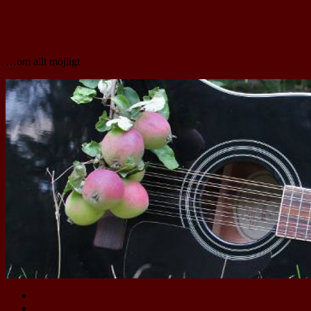
Helenas Tankar
…om allt möjligt
Om mig
Publicerade artiklar