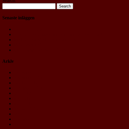
Search:
Senaste inläggen
Det är val i luften
Internationella dagen mot våld mot kvinnor (Tal)
Med darriga händer och gråten i halsen
Mötet med §52
§43 Kommunstrukturreformen
Arkiv
september 2019
november 2017
oktober 2017
september 2017
juni 2017
maj 2017
mars 2017
februari 2016
januari 2016
november 2015
oktober 2015